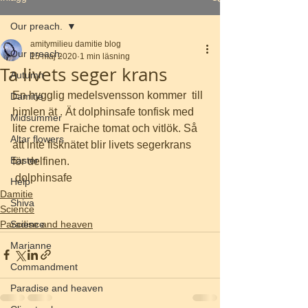
Our preach.
amitymilieu damitie blog
Our preach.
15 maj 2020
1 min läsning
Ta livets seger krans
Autumn
En hygglig medelsvensson kommer  till 
Damitie
himlen ät . Ät dolphinsafe tonfisk med 
Midsummer
lite creme Fraiche tomat och vitlök. Så 
Altar flowers
att inte fisknätet blir livets segerkrans 
Easter
för delfinen.
 dolphinsafe
Help
Damitie
Shiva
Science
Paradise and heaven
Science
Marianne
Commandment
Paradise and heaven