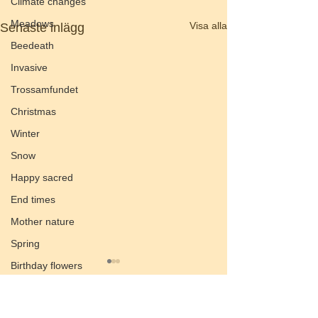
Climate changes
Meadows
Visa alla
Senaste inlägg
Beedeath
Invasive
Trossamfundet
Christmas
Winter
Snow
Happy sacred
End times
Mother nature
Spring
Birthday flowers
Smörgåsbord
Preach of the valley
Kommentarer