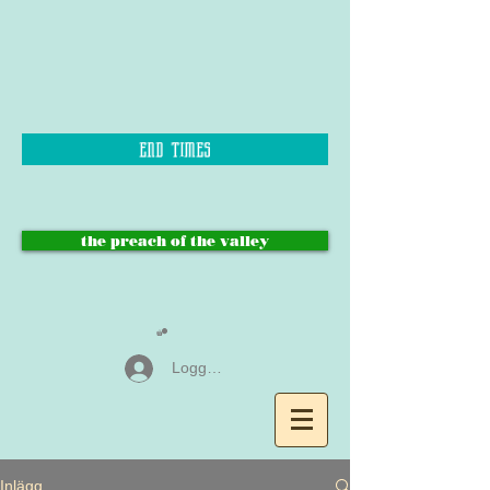
end times
the preach of the valley
Logga in
Inlägg