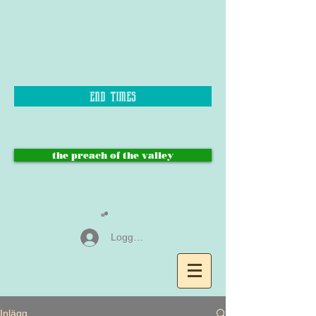
end times
the preach of the valley
Logga in
Inlägg