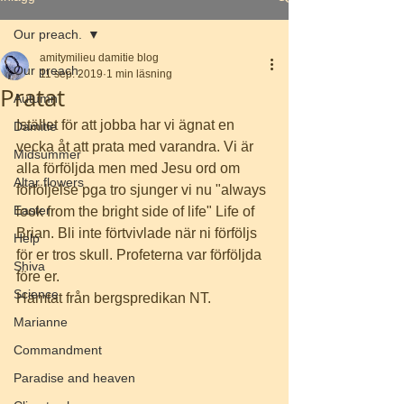
Our preach.
amitymilieu damitie blog
Our preach.
11 sep. 2019
1 min läsning
Pratat
Autumn
Istället för att jobba har vi ägnat en 
Damitie
vecka åt att prata med varandra. Vi är 
Midsummer
alla förföljda men med Jesu ord om 
Altar flowers
förföljelse pga tro sjunger vi nu "always 
Easter
look from the bright side of life" Life of 
Brian. Bli inte förtvivlade när ni förföljs 
Help
för er tros skull. Profeterna var förföljda 
Shiva
före er. 
Science
Hämtat från bergspredikan NT.
Marianne
Commandment
Paradise and heaven