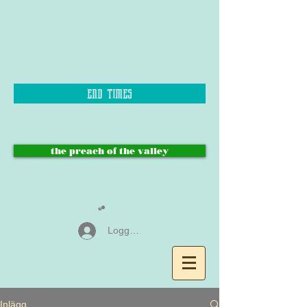
end times
the preach of the valley
Logga in
Inlägg