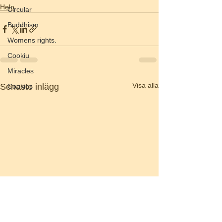
Help
Circular
Buddhism
Womens rights.
Cookiu
Miracles
Visa alla
Senaste inlägg
Cookies