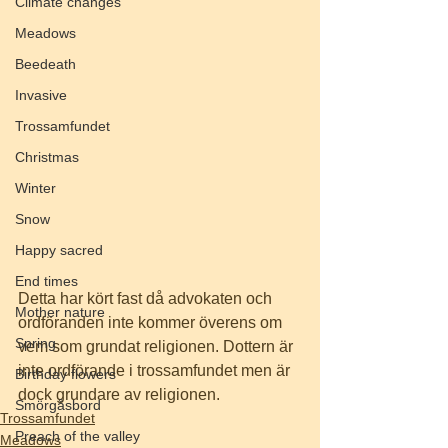
Climate changes
Meadows
Beedeath
Invasive
Trossamfundet
Christmas
Winter
Snow
Happy sacred
End times
Detta har kört fast då advokaten och 
Mother nature
ordföranden inte kommer överens om 
Spring
vem som grundat religionen. Dottern är 
inte ordförande i trossamfundet men är 
Birthday flowers
dock grundare av religionen. 
Smörgåsbord
Trossamfundet
Preach of the valley
Meadows